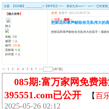
主题 :
【020期】__________≈【和平区】≈━┈原创九肖══━┈═━┈已经更新__
板凳
发表于: 2021-03-06 07:34
【
烟火传奇
】
u
回复
u
编辑
u
把鲜花和掌声献给你无私伟大的
骑士
把鲜花和掌声献给你无私伟大的高手！感谢
发帖:
536
威望:
1 点
铜币:
539 枚
贡献值:
0 点
好评度:
0 点
<<
1
2
3
4
5
6
7
>>
[共
7
页]